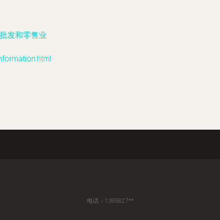
,批发和零售业
rmation.html
电话：1395827**