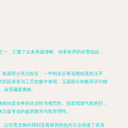
场之一，汇聚了众多来源清晰、传承有序的珍贵拍品，
。瓷器部分亮点纷呈：一件明永乐青花缠枝莲纹压手
代宫廷审美与工艺的集中体现。玉器部分则集萃历代精
’，深受藏家青睐。
确保拍卖业务的合法性与规范性。拍卖现场气氛热烈，
体日益专业的鉴赏眼光与投资理性。
式，让珍贵文物在得到妥善保管的也向公众传递了其深