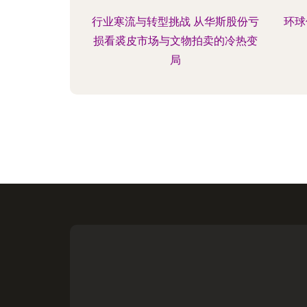
行业寒流与转型挑战 从华斯股份亏
环球
损看裘皮市场与文物拍卖的冷热变
局