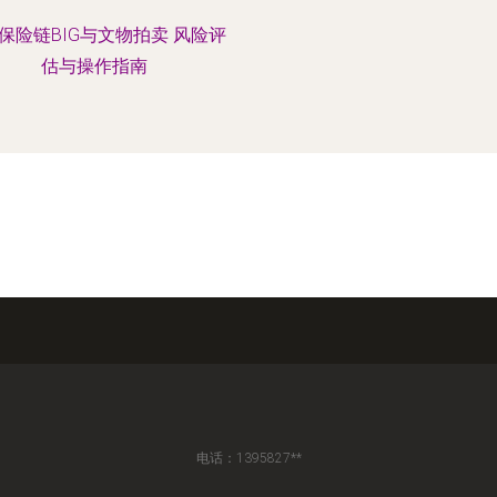
保险链BIG与文物拍卖 风险评
估与操作指南
电话：1395827**