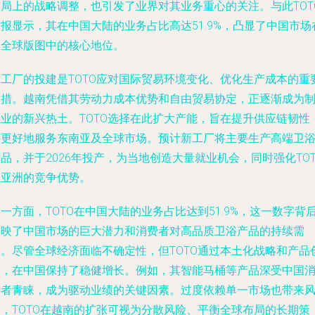
布局上的战略调整，也引发了业界对其业务重心的关注。与此TOT
报显示，其在中国大陆的业务占比高达51.9%，凸显了中国市场
其全球版图中的核心地位。
新工厂的投建是TOTO应对国际贸易环境变化、优化生产成本的重
举措。越南凭借其劳动力成本优势和自由贸易协定，正逐渐成为
造业的新兴热土。TOTO选择在此扩大产能，旨在提升供应链韧性
并更好地服务东南亚及全球市场。预计新工厂将主要生产高端卫
品，并于2026年投产，为当地创造大量就业机会，同时强化TOT
在亚洲的竞争优势。
一方面，TOTO在中国大陆的业务占比达到51.9%，这一数字背
反映了中国市场的巨大潜力和消费者对高品质卫浴产品的持续需
求。尽管全球经济面临不确定性，但TOTO通过本土化战略和产品
新，在中国保持了稳健增长。例如，其智能马桶等产品深受中国
费者青睐，成为驱动业绩的关键因素。过度依赖单一市场也带来
险，TOTO在越南的扩张可视为分散风险、平衡全球布局的长期策