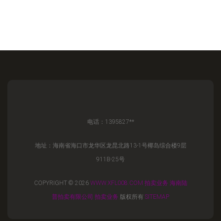
电话：1395827**
地址：海南省海口市龙华区龙昆北路13-1号椰岛综合楼9层
911B-25号
COPYRIGHT © 2026
WWW.XFL008.COM
拍卖业务
海南陆
普拍卖有限公司
拍卖业务
版权所有
SITEMAP