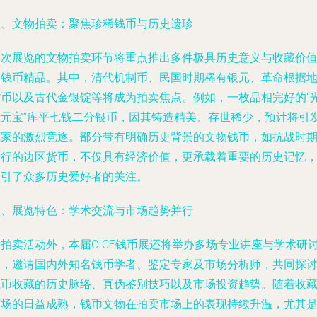
一、文物拍卖：聚焦珍稀钱币与历史遗珍
本次展览的文物拍卖环节将重点推出多件极具历史意义与收藏价
的钱币精品。其中，清代机制币、民国时期稀有银元、革命根据
货币以及古代金银锭等将成为拍卖焦点。例如，一枚品相完好的“
绪元宝”库平七钱二分银币，因其铸造精美、存世稀少，预计将引
藏家的激烈竞逐。部分带有明确历史背景的文物钱币，如抗战时
发行的边区货币，不仅具有经济价值，更承载着重要的历史记忆
吸引了众多历史爱好者的关注。
二、展览特色：学术交流与市场趋势并行
除拍卖活动外，本届CICE钱币展还将举办多场专业讲座与学术研
会，邀请国内外知名钱币学者、鉴定专家及市场分析师，共同探
钱币收藏的历史脉络、真伪鉴别技巧以及市场投资趋势。随着收
市场的日益成熟，钱币文物在拍卖市场上的表现持续升温，尤其